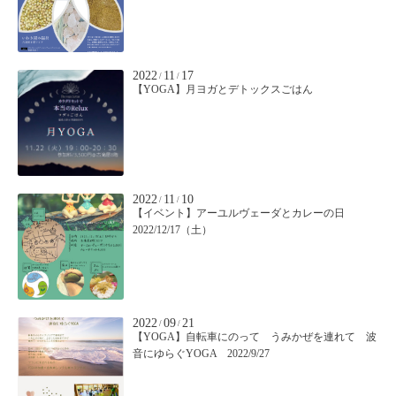
2022
11
17
/
/
【YOGA】月ヨガとデトックスごはん
2022
11
10
/
/
【イベント】アーユルヴェーダとカレーの日
2022/12/17（土）
2022
09
21
/
/
【YOGA】自転車にのって うみかぜを連れて 波
音にゆらぐYOGA 2022/9/27