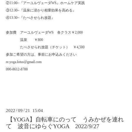
②11:00~『アーユルヴェーダWS』ホームケア実践
③12:30~『温泉に浸かり相乗効果を高める』
④13:30~『たべさせられ放題』
参加費 アーユルヴェーダWS 各クラス￥2,000
温泉 ￥800
たべさせられ放題（チケット） ￥4,500
参加ご希望の方は、事前にお申込みください
re.yoga.lotus@gmail.com
090-8612-8788
2022
/
09
/
21 15:04
【YOGA】自転車にのって うみかぜを連れ
て 波音にゆらぐYOGA 2022/9/27