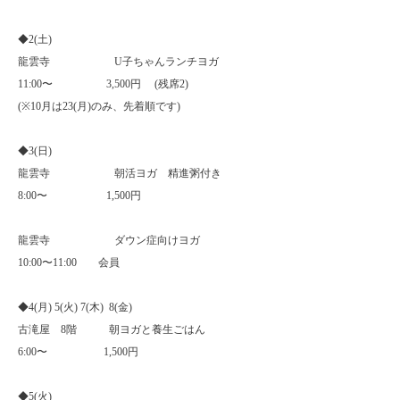
◆
2(
土
)
龍雲寺
U
子ちゃんランチヨガ
11:00
〜
3,500
円
(
残席
2)
(※10
月は
23(
月
)
のみ、先着順です
)
◆
3(
日
)
龍雲寺 朝活ヨガ 精進粥付き
8:00
〜
1,500
円
龍雲寺 ダウン症向けヨガ
10:00
〜
11:00
会員
◆
4(
月
) 5(
火
) 7(
木
)
8(
金
)
古滝屋
8
階 朝ヨガと養生ごはん
6:00
〜
1,500
円
◆
5(
火
)