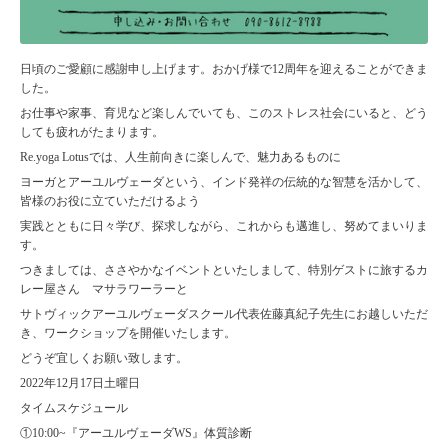
日頃のご愛顧に感謝申し上げます。おかげ様で12周年を迎えることができま
した。
お仕事や家事、育児など楽しんでいても、このストレス社会にいると、どう
しても疲れがたまります。
Re.yoga Lotusでは、人生前向きに楽しんで、魅力あるものに
ヨーガとアーユルヴェーダという、インド発祥の伝統的な智慧を活かして、
皆様のお役に立ていただけるよう
実践とともに日々学び、探求しながら、これからも邁進し、努めてまいりま
す。
つきましては、ささやかなイベントといたしまして、特別ゲストに旅するカ
レー屋さん マサラワーラーと
サトヴィックアーユルヴェーダスクール代表佐藤真紀子先生にお越しいただ
き、ワークショップを開催いたします。
どうぞ宜しくお願い致します。
2022年12月17日土曜日
タイムスケジュール
①10:00~『アーユルヴェーダWS』体質診断