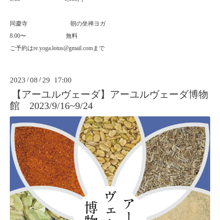
同慶寺
朝の坐禅ヨガ
8:00
〜
無料
ご予約はre.yoga.lotus@gmail.comまで
2023
/
08
/
29 17:00
【アーユルヴェーダ】アーユルヴェーダ博物
館 2023/9/16~9/24