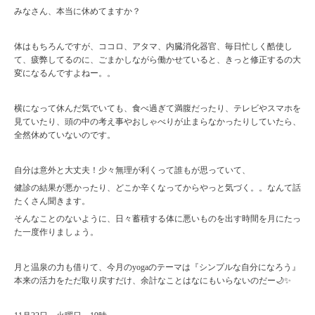
みなさん、本当に休めてますか？
体はもちろんですが、ココロ、アタマ、内臓消化器官、毎日忙しく酷使し
て、疲弊してるのに、ごまかしながら働かせていると、きっと修正するの大
変になるんですよねー。。
横になって休んだ気でいても、食べ過ぎて満腹だったり、テレビやスマホを
見ていたり、頭の中の考え事やおしゃべりが止まらなかったりしていたら、
全然休めていないのです。
自分は意外と大丈夫！少々無理が利くって誰もが思っていて、
健診の結果が悪かったり、どこか辛くなってからやっと気づく。。なんて話
たくさん聞きます。
そんなことのないように、日々蓄積する体に悪いものを出す時間を月にたっ
た一度作りましょう。
月と温泉の力も借りて、今月の
yoga
のテーマは『シンプルな自分になろう』
本来の活力をただ取り戻すだけ、余計なことはなにもいらないのだー
🌙✨