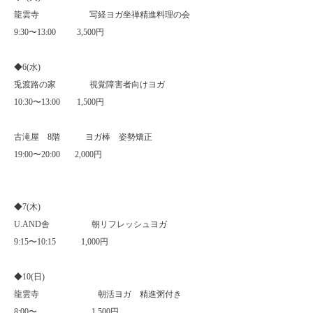
龍雲寺 写経ヨガ坐禅精進料理の会
9:30
〜
13:00
3,500
円
◆
6(
水
)
兎渡路の家 視覚障害者向けヨガ
10:30
〜
13:00
1,500
円
古滝屋
8
階 ヨガ棒 姿勢矯正
19:00
〜
20:00
2,000
円
◆
7(
木
)
U.AND
舎 朝リフレッシュヨガ
9:15
〜
10:15
1,000
円
◆
10(
日
)
龍雲寺 朝活ヨガ 精進粥付き
8:00
〜
1,500
円