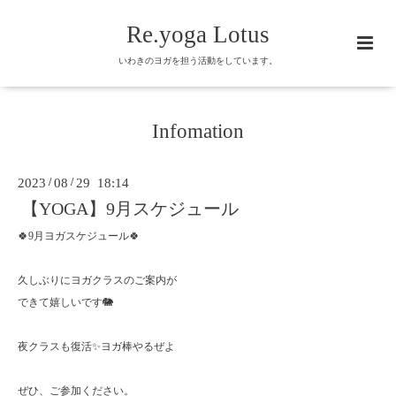
Re.yoga Lotus
いわきのヨガを担う活動をしています。
Infomation
2023
/
08
/
29 18:14
【YOGA】9月スケジュール
🍀9
月ヨガスケジュール
🍀
久しぶりにヨガクラスのご案内が
できて嬉しいです
🐘
夜クラスも復活
✨
ヨガ棒やるぜよ
ぜひ、ご参加ください。