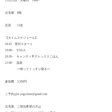
11
月
22
日 火曜日
19
時
~
古滝屋
8
階
定員
12
名
【タイムスケジュール】
18:45
受付スタート
19:00~
YOGA
20:30~
キャンディ
🍭
デトックスごはん
21:00~
温泉
ー帰ってぐっすり寝るー
参加費
3,500
円
ご予約はre.yoga.lotus@gmail.com
古滝屋、ご宿泊希望の方は