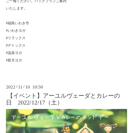
ご一報ください。パックプランご案内
いたします。
#
福島いわき市
#
いわきヨガ
#
リラックス
#
デトックス
#
温泉ヨガ
#
新月ヨガ
2022
/
11
/
10 10:50
【イベント】アーユルヴェーダとカレーの
日 2022/12/17（土）