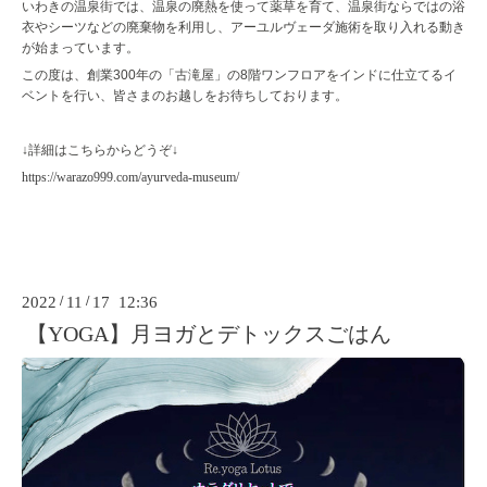
いわきの温泉街では、温泉の廃熱を使って薬草を育て、温泉街ならではの浴
衣やシーツなどの廃棄物を利用し、アーユルヴェーダ施術を取り入れる動き
が始まっています。
この度は、創業
300
年の「古滝屋」の
8
階ワンフロアをインドに仕立てるイ
ベントを行い、皆さまのお越しをお待ちしております。
↓詳細はこちらからどうぞ↓
https://warazo999.com/ayurveda-museum/
2022
/
11
/
17 12:36
【YOGA】月ヨガとデトックスごはん