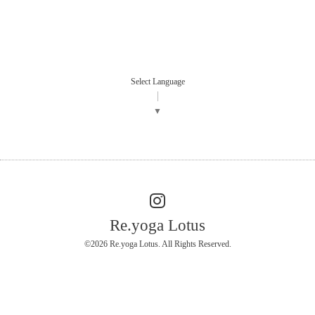
Select Language
▼
Re.yoga Lotus
©2026
Re.yoga Lotus
. All Rights Reserved.