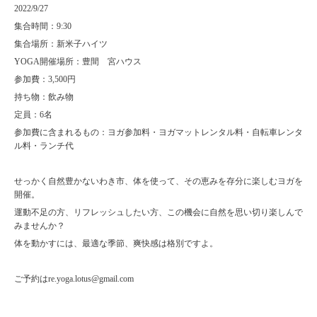
2022/9/27
集合時間：9:30
集合場所：新米子ハイツ
YOGA開催場所：豊間 宮ハウス
参加費：3,500円
持ち物：飲み物
定員：6名
参加費に含まれるもの：ヨガ参加料・ヨガマットレンタル料・自転車レンタ
ル料・ランチ代
せっかく自然豊かないわき市、体を使って、その恵みを存分に楽しむヨガを
開催。
運動不足の方、リフレッシュしたい方、この機会に自然を思い切り楽しんで
みませんか？
体を動かすには、最適な季節、爽快感は格別ですよ。
ご予約はre.yoga.lotus@gmail.com