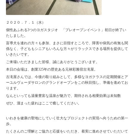
２０２０．７．１（水）
個性あふれる3つのヨガスタジオ 「プレオープンイベント」初日が終了い
たしました。
盲導犬を連れの方々も参加、まさに目指すところで、障害や病気の有無も関
係なく、子どももシニアもいろんな方々がリラックスできる場所を提供して
いきたいです。
ご来場いただきました皆様、誠にありがとうございます。
本日の会場は、創業325年の歴史ある元禄彩雅宿古滝屋。
古滝屋さんでは、今後の取り組みとして、多様なヨガクラスの定期開催とア
ーユルヴェーダサロンのグランドオープンをこの秋目指し、準備を進めてお
ります。
なんといっても湯量豊富な温泉が魅力で、期待される相乗効果は未知数
ぜひ、溜まった疲れはここで癒してください。
いわきを健康の聖地にしていく壮大なプロジェクトの実現へ向うための第一
歩。
たくさんのご理解とご協力と応援をいただき、着実に進めさせていただいて